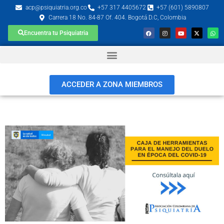
acp@psiquiatria.org.co
+57 317 4405672
+57 (601) 5890807
Carrera 18 No. 84-87 Of. 404. Bogotá D.C, Colombia
Encuentra tu Psiquiatria
ACCEDER A ZONA MIEMBROS