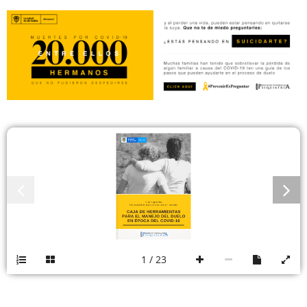
10 de Septiembre
Día mundial de la prevención contra el suicidio
CAJA DE HERRAMIENTAS
PARA EL MANEJO DEL DUELO
EN ÉPOCA DEL COVID-19
1 / 23