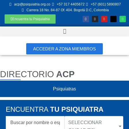
acp@psiquiatria.org.co
+57 317 4405672
+57 (601) 5890807
Carrera 18 No. 84-87 Of. 404. Bogotá D.C, Colombia
Encuentra tu Psiquiatria
ACCEDER A ZONA MIEMBROS
DIRECTORIO
ACP
Psiquiatras
ENCUENTRA
TU PSIQUIATRA
SELECCIONAR