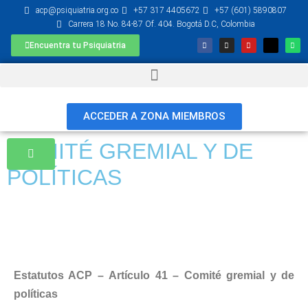
acp@psiquiatria.org.co
+57 317 4405672
+57 (601) 5890807
Carrera 18 No. 84-87 Of. 404. Bogotá D.C, Colombia
Encuentra tu Psiquiatria
ACCEDER A ZONA MIEMBROS
COMITÉ GREMIAL Y DE
POLÍTICAS
Estatutos ACP –
Artículo 41 – Comité gremial y de
políticas