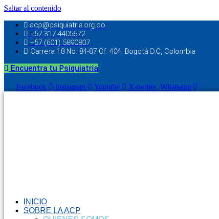
Saltar al contenido
acp@psiquiatria.org.co
+57 317 4405672
+57 (601) 5890807
Carrera 18 No. 84-87 Of. 404. Bogotá D.C, Colombia
Encuentra tu Psiquiatria
Facebook
Instagram
Youtube
X-twitter
Whatsapp
INICIO
SOBRE LA ACP