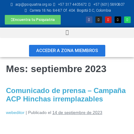
acp@psiquiatria.org.co
+57 317 4405672
+57 (601) 5890807
Carrera 18 No. 84-87 Of. 404. Bogotá D.C, Colombia
Encuentra tu Psiquiatria
ACCEDER A ZONA MIEMBROS
Mes:
septiembre 2023
Comunicado de prensa – Campaña
ACP Hinchas irremplazables
webeditor
|
Publicado el
14 de septiembre de 2023