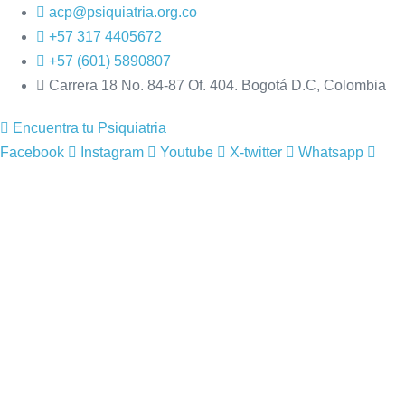
Saltar
acp@psiquiatria.org.co
al
+57 317 4405672
contenido
+57 (601) 5890807
Carrera 18 No. 84-87 Of. 404. Bogotá D.C, Colombia
Encuentra tu Psiquiatria
Facebook
Instagram
Youtube
X-twitter
Whatsapp